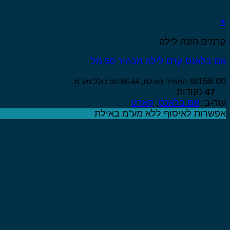
+
קרמים הזנה לילה
אם בלאנס קרם לילה מבהיר 50 מל
₪
158.00
המחיר באילת,
186.44
₪
כולל מע"מ
47
נקודות
עוד-ב:
אם בלאנס
,
קארט
אפשרות לאיסוף ללא מע"מ באילת