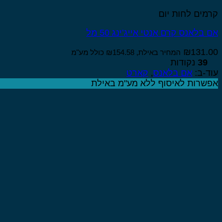
קרמים לחות יום
אם בלאנס קרם אנטי אייג’ינג 50 מל
₪
131.00
המחיר באילת,
154.58
₪
כולל מע"מ
39
נקודות
עוד-ב:
אם בלאנס
,
קארט
אפשרות לאיסוף ללא מע"מ באילת