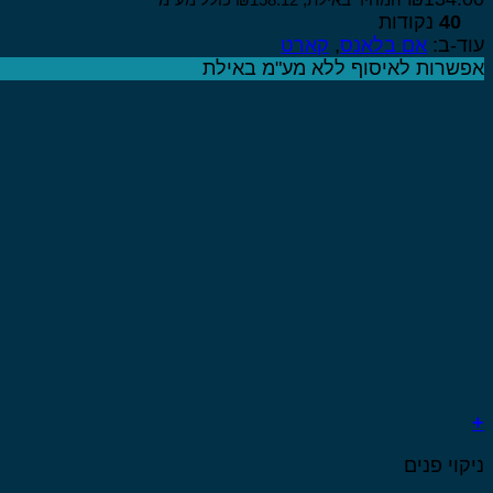
המחיר באילת,
158.12
₪
כולל מע"מ
40
נקודות
עוד-ב:
אם בלאנס
,
קארט
אפשרות לאיסוף ללא מע"מ באילת
+
למוצר
ניקוי פנים
זה
יש