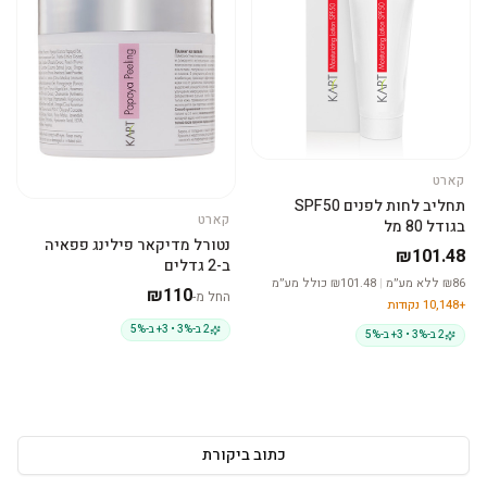
קארט
הוסיפי לסל
תחליב לחות לפנים SPF50
קארט
בגודל 80 מל
בחרי גודל
נטורל מדיקאר פילינג פפאיה
₪101.48
ב-2 גדלים
86
₪
ללא מע״מ
|
₪
101.48
כולל מע״מ
₪
110
החל מ-
+
10,148
נקודות
2 ב-3% • 3+ ב-5%
2 ב-3% • 3+ ב-5%
כתוב ביקורת