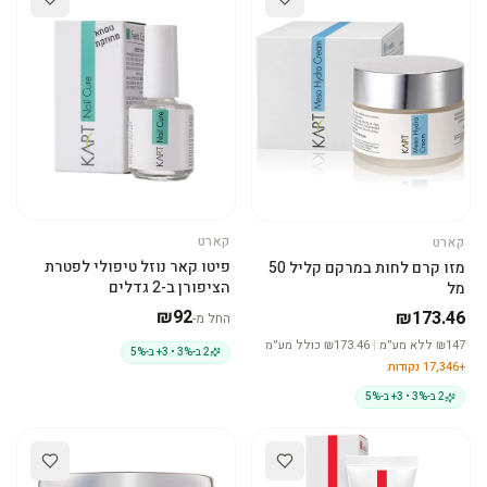
קארט
קארט
בחרי גודל
הוסיפי לסל
פיטו קאר נוזל טיפולי לפטרת
מזו קרם לחות במרקם קליל 50
הציפורן ב-2 גדלים
מל
₪
92
₪173.46
החל מ-
147
₪
ללא מע״מ
|
₪
173.46
כולל מע״מ
2 ב-3% • 3+ ב-5%
+
17,346
נקודות
2 ב-3% • 3+ ב-5%