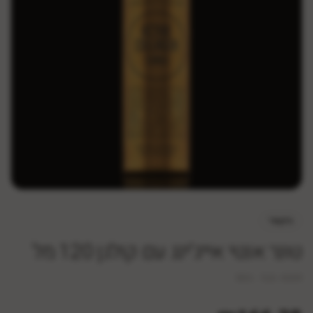
היקארי
טונר אנטי אייג'ינג עם קולגן 120 מל
SKU:
hik-6349