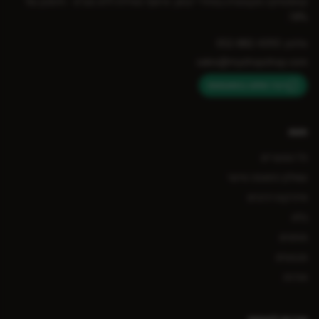
קוסמטיקה מקצועית במחירי יבואן. איסוף מאילת ללא מע״מ - חיסכון של
18%.
טלפון: 052-882-4393
sales@myshopshop.com
דברו איתנו בוואטסאפ
חנות
כל המוצרים
שאלון התאמה אישי
אינדקס רכיבים
בלוג
מותגים
מבצעים
אודות