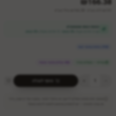
₪166.38
141
₪
ללא מע״מ
|
₪
166.38
כולל מע״מ
הנחת כמות אוטומטית
קנו 2 יחידות וקבלו
3% הנחה
• 3 יחידות ומעלה
5% הנחה
23
צופות במוצר כעת
במלאי — משלוח מהיר
4 צופים במוצר עכשיו
1
הוסף לעגלה
המוצר אינו מהווה תחליף לייעוץ או טיפול רפואי. במקרה של רגישות, גירוי
או בעיה רפואית — יש להפסיק שימוש ולפנות לרופא מטפל.