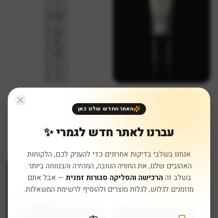
היקארי
היקארי
בחרי גודל
בחרי גודל
קרם לחות טיפולי הזנה וזוהר
פילינג מיקרו דרמברשיין עם
האתר החדש שלנו כאן
וחמאת שיאה טבעית ב-2 גדלים
אבקת קונכיות ואבקת סלעי
בזלת ב-2 גדלים
₪
168
₪
127
החל מ-
החל מ-
עברנו לאתר חדש לגמרי ✨
2 ב-3% • 3+ ב-5%
2 ב-3% • 3+ ב-5%
אנחנו בשלבי בדיקות אחרונים כדי להעניק לכם, הלקוחות
האהובים שלנו, את החוויה הטובה, המהירה והבטוחה ביותר.
בשלב זה
הרכישה והסליקה סגורות זמנית
— אבל אתם
מוזמנים לגלוש, לגלות מוצרים ולהוסיף לרשימת המשאלות.