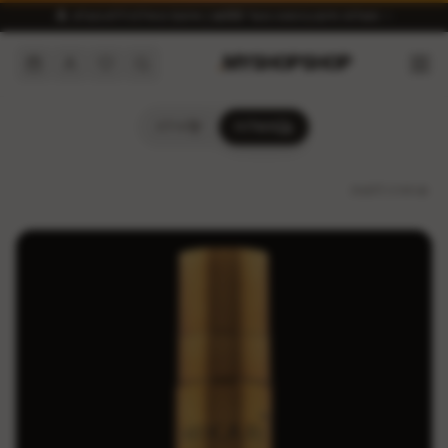
✨ משלוח חינם בהזמנה מעל ₪300 | איסוף מאילת ללא מע״מ 🏝️
.
MYSHOPSHOP
משלוח
אילת
חזרה לחנות