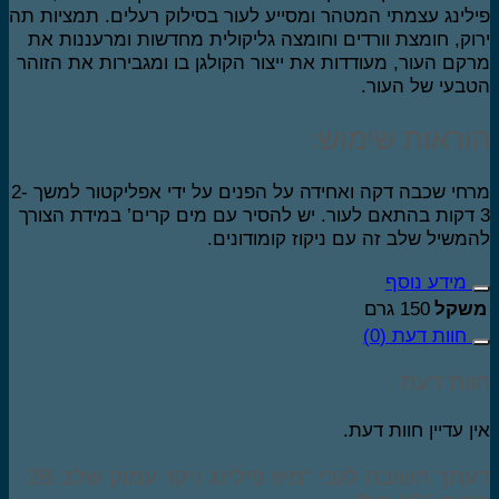
לינג עצמתי המטהר ומסייע לעור בסילוק רעלים. תמציות תה
וק, חומצת וורדים וחומצה גליקולית מחדשות ומרעננות את
קם העור, מעודדות את ייצור הקולגן בו ומגבירות את הזוהר
בעי של העור.
וראות שימוש:
מרחי שכבה דקה ואחידה על הפנים על ידי אפליקטור למשך 2-
 דקות בהתאם לעור. יש להסיר עם מים קרים’ במידת הצורך
משיל שלב זה עם ניקוז קומודונים.
מידע נוסף
שקל
150 גרם
חוות דעת (0)
ות דעת
ן עדיין חוות דעת.
דעתך חשובה לגבי “מיוז פילינג ניקוי עמוק שלב 2B