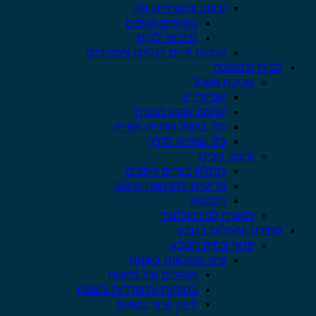
עיצוב ציפורניים ולק
בסיסים וטופים
מייבשי לקים
ערכות ידיים רגליים ציפורניים
לבית ולמטבח
מטבח ואוכל
אביזרי יין
אחסון ארגון מטבח
כלי בישול שתייה אפייה
כלי שתייה לדרך
עיצוב הבית
מתלה בגדים חפצים
פריטים להדגשה ועיצוב
תמונות
תאורה לבית ולחצר
ספורט ופעילות בטבע
פנאי בחיק הטבע
ציוד מחנאות בשטח
אוהלים וצל בשטח
בטיחות והישרדות בשטח
לינה וציוד בשטח