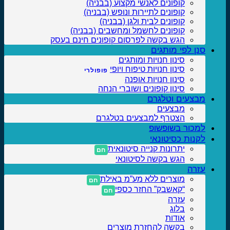
קופונים לאנשי מקצוע (בבניה)
קופונים לתיירות ונופש (בבניה)
קופונים לבית ולגן (בבניה)
קופונים לחשמל ומחשבים (בבניה)
הגש בקשה לפרסום קופונים חינם בעסק
סנן לפי מותגים
סינון חנויות ומותגים
סינון חנויות טיפוח ויופי
סינון חנויות אופנה
סינון קופונים ושוברי הנחה
מבצעים וטלגרם
מבצעים
הצטרף למבצעים בטלגרם
למכור בשופשופ
לקנות כסיטונאי
יתרונות קנייה סיטונאית
הגש בקשה לסיטונאי
עזרה
מוצרים ללא מע”מ באילת
“קאשבק” החזר כספי
עזרה
בלוג
אודות
בקשה להחזרת מוצרים