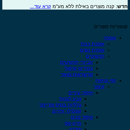
דש
: קנה מוצרים באילת ללא מע"מ
קרא עוד...
גוריות מוצרים
אופנה
אופנת בנות
אופנת נשים
תכשיטים
אביזרי תכשיטים
צמידים קרסול
שרשראות צוואר
יופי וטיפוח
איפור
איפור עיניים
צבע לגבות
צלליות בסיס ופריימר
קונסילר עיניים
איפור פנים
מייק-אפ
פודרה