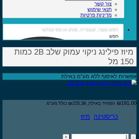
צור קשר
תנאי שימוש
מדיניות פרטיות
חפש
מיוז פילינג ניקוי עמוק שלב 2B כמות
15 מל
שרות לאיסוף ללא מע"מ באילת
₪
191.
המחיר באילת,
225.38
₪
כולל מע"מ
ד-ב:
כריסטינה
,
מיוז
כמות