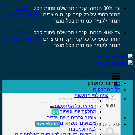
Sk
עד 80% הנחה: קנה יותר שלם פחות
קבל
"
קאשבק
"
החזר כספי על כל קניה
קניית מוצרים
ללא מע"מ באילת
conte
הנחה לקנייה כמותית בכל מוצר
עד 80% הנחה: קנה יותר שלם פחות
קבל
"
קאשבק
"
החזר כספי על כל קניה
קניית מוצרים
ללא מע"מ באילת
הנחה לקנייה כמותית בכל מוצר
התחבר לחשבון
כל המחלקות
קניה לפי מחלקות
……………………………..
חפש
הצג את כל המחלקות
מחלקת יופי וטיפוח
אופנה גברים נשים וילדים
צעצועים ומשחקים
עגלת קניות
לבית ולמטבח
תיקים