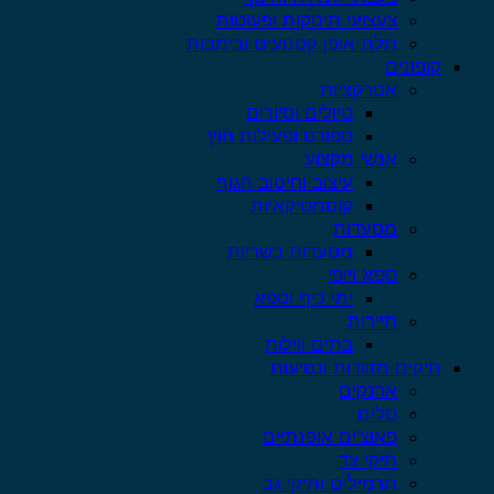
צעצועי תינוקות ופעוטות
תלת אופן קטנועים ובימבות
קופונים
אטרקציות
טיולים וסיורים
ספורט ופעילות חוץ
אנשי מקצוע
עיצוב וחיטוב הגוף
קוסמטיקאיות
מסעדות
מסעדות בשריות
ספא ויופי
ימי כיף וספא
תיירות
בתים ווילות
תיקים מזוודות ונסיעות
ארנקים
סלים
פאוצ'ים אופנתיים
תיקי צד
תרמילים ותיקי גב