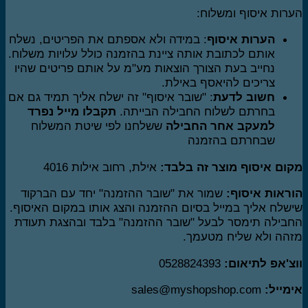
רות איסוף ומשלוח:
הערות איסוף
: במידה ולא אספתם את הפריטים, נשלח
אותם לכתובת אותה ציינת בהזמנה כולל עלויות משלוח.
נחייב בעת הצורך הוצאות מע"מ על אותם פריטים שהיו
צריכים להיאסף באילת.
חשוב לדעת
: "שובר איסוף" זה ישלח אליך תמיד גם אם
בחרתם לשלוח החבילה הבייתה.
תקבלו מייל נפרד
למעקב אחר החבילה
ששלחנו לפי שיטת המשלוח
שבחרתם בהזמנה
ום איסוף מוצר זה בלבד:
אילת, רחוב אילות 4016
ראות איסוף:
שמור את "שובר ההזמנה" יחד עם הברקוד
שלח אליך במייל בסיום ההזמנה והצג אותו במקום האיסוף.
בילה תימסר לבעל "שובר ההזמנה" בלבד ובהצגת תעודת
הה ולא שליח מטעמך.
צ'אפ לתיאום:
0528824393
מייל:
sales@myshopshop.com