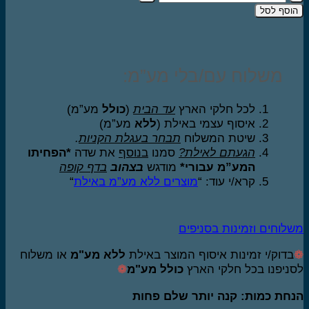
של
וסף לסל
מיוז
פילינג
ניקוי
עמוק
משלוח עם/בלי מע”מ:
שלב
2B
לכל חלקי הארץ
עד הבית
(
כולל
מע”מ)
כמות
איסוף עצמי באילת (
ללא
מע”מ)
150
שיטת המשלוח
תבחר בעגלת הקניות
.
מל
הגעתם לאילת?
סמנו
בנוסף
את שדה
*הפחיתו
המע”מ עבורי*
מודגש
בצהוב
בדף קופה
קרא/י עוד: “
מוצרים ללא מע”מ באילת
“
לוחים וזמינות בסניפים
בדוק/י זמינות איסוף המוצר באילת
ללא מע"מ
או משלוח
ניפנו בכל חלקי הארץ
כולל מע"מ
❁
חת כמות: קנה יותר שלם פחות