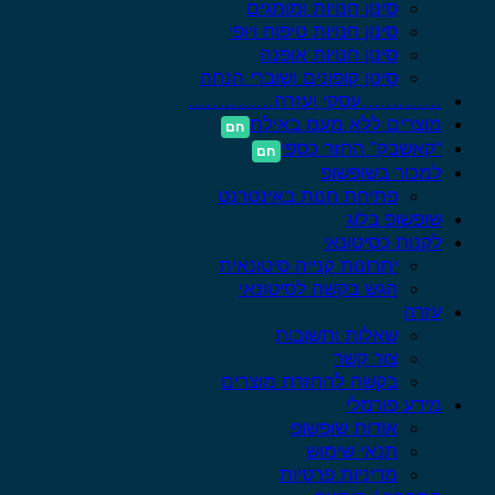
סינון חנויות ומותגים
סינון חנויות טיפוח ויופי
סינון חנויות אופנה
סינון קופונים ושוברי הנחה
………….עסקי ועזרה…………..
מוצרים ללא מעמ באילת
“קאשבק” החזר כספי
למכור בשופשופ
פתיחת חנות באינטרנט
שופשופ בלוג
לקנות כסיטונאי
יתרונות קנייה סיטונאית
הגש בקשה לסיטונאי
עזרה
שאלות ותשובות
צור קשר
בקשה להחזרת מוצרים
מידע פורמלי
אודות שופשופ
תנאי שימוש
מדיניות פרטיות