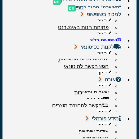
מוצרים ללא מעמ באילת
“קאשבק” החזר כספי
למכור בשופשופ
חזור
פתיחת חנות באינטרנט
חזור
שופשופ בלוג
לקנות כסיטונאי
חזור
יתרונות קנייה סיטונאית
הגש בקשה לסיטונאי
חזור
עזרה
חזור
שאלות ותשובות
צור קשר
בקשה להחזרת מוצרים
חזור
מידע פורמלי
חזור
אודות שופשופ
תנאי שימוש