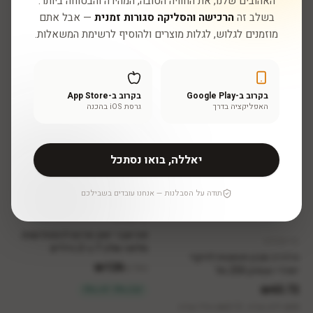
האהובים שלנו, את החוויה הטובה, המהירה והבטוחה ביותר.
+
8,496
נקודות
בשלב זה
הרכישה והסליקה סגורות זמנית
— אבל אתם
2 ב-3% • 3+ ב-5%
מוזמנים לגלוש, לגלות מוצרים ולהוסיף לרשימת המשאלות.
בקרוב ב-Google Play
בקרוב ב-App Store
האפליקציה בדרך
גרסת iOS בהכנה
יאללה, בואו נסתכל
תודה על הסבלנות — אנחנו עובדים בשבילכם
כריסטינה
בחרי גודל
פוראבר יאנג סרום להתחדשות
כריסטינה
מלאה שלב 7 ב-2 גדלים
הוסיפי לסל
הידרה סבון חומצות לניקוי
₪
126
החל מ-
יסודי ועמוק 250 מל
₪63.72
2 ב-3% • 3+ ב-5%
54
₪
ללא מע״מ
|
₪
63.72
כולל מע״מ