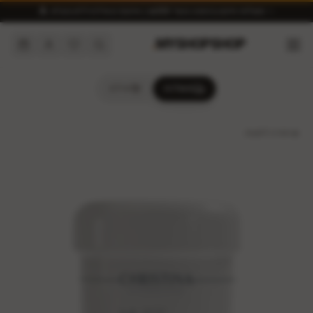
✨ משלוח חינם בהזמנה מעל ₪300 | איסוף מאילת ללא מע״מ 🏝️
.
MYSHOPSHOP
משלוח
אילת
חזרה לחנות