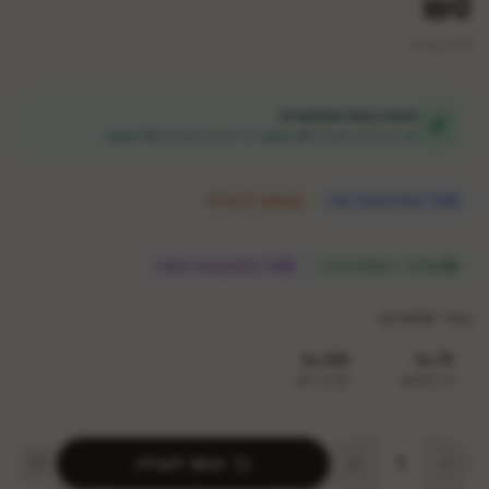
₪0
ללא מע״מ
הנחת כמות אוטומטית
קנו 2 יחידות וקבלו
3% הנחה
• 3 יחידות ומעלה
5% הנחה
15
צופות במוצר כעת
נשארו
5
במלאי
במלאי — משלוח מהיר
10 צופים במוצר עכשיו
בחרי אפשרות:
75 מל
250 מל
₪113.28
₪204.14
1
הוסף לעגלה