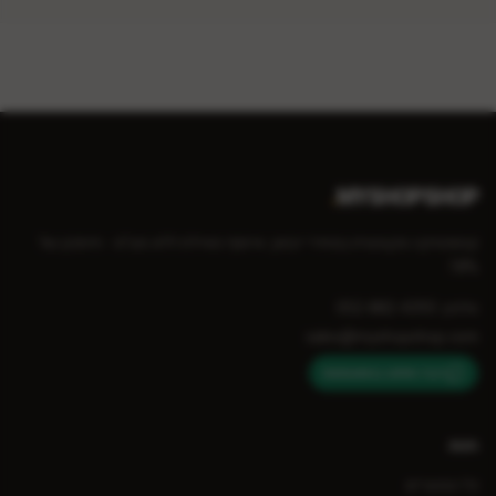
.
MYSHOPSHOP
קוסמטיקה מקצועית במחירי יבואן. איסוף מאילת ללא מע״מ - חיסכון של
18%.
טלפון: 052-882-4393
sales@myshopshop.com
דברו איתנו בוואטסאפ
חנות
כל המוצרים