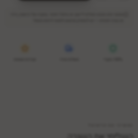
המוצר אינו מהווה תחליף לייעוץ או טיפול רפואי. במקרה של רגישות, גירוי
או בעיה רפואית — יש להפסיק שימוש ולפנות לרופא מטפל.
100% מקורי
משלוח מהיר
נקודות נאמנות
המשיכי את הריטואל
השלימי את השגרה