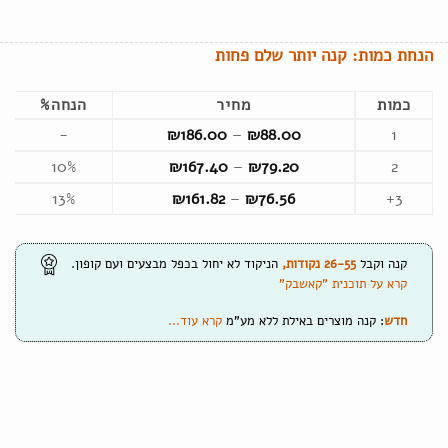
הנחת כמות: קנה יותר שלם פחות
כמות
מחיר
הנחה%
טווח
-
₪
186.00
–
₪
88.00
1
מחירים:
טווח
10%
₪
167.40
–
₪
79.20
2
מחירים:
עד
טווח
13%
₪
161.82
–
₪
76.56
3+
מחירים:
עד
עד
קנה וקבל
26-55
נקודות
,
הניקוד לא יחול בכפל מבצעים ועם קופון.
קרא על תוכנית "קאשבק"
חדש
: קנה מוצרים באילת ללא מע"מ
קרא עוד...