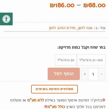
טווח
–
₪
186.00
₪
88.00
מחירים:
פתח סרגל
עד
עוד-ב:
אנה לוטן
,
סדרת הזהב לוטן
בחר טווח וקבל כמות מדויקת:
51-100 גרם/מ"ל
50 גרם/מ"ל
כמות של סדרת הזהב טיפות זהב שמן אבליפיכה ב-2 גדלים
הוסף לסל
משלוחים וזמינות בסניפים
❁
בדוק/י זמינות איסוף המוצר באילת
ללא מע"מ
או משלוח
לסניפנו בכל חלקי הארץ
כולל מע"מ
❁