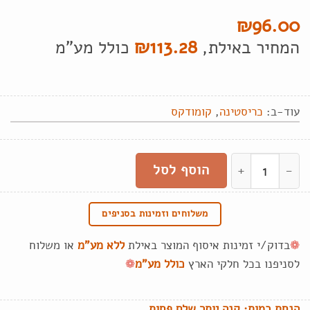
₪
96.00
₪
113.28
המחיר באילת,
כולל מע"מ
עוד-ב:
כריסטינה
,
קומודקס
כמות של קומודקס ר
הוסף לסל
משלוחים וזמינות בסניפים
❁
בדוק/י זמינות איסוף המוצר באילת
ללא מע"מ
או משלוח
לסניפנו בכל חלקי הארץ
כולל מע"מ
❁
הנחת כמות: קנה יותר שלם פחות