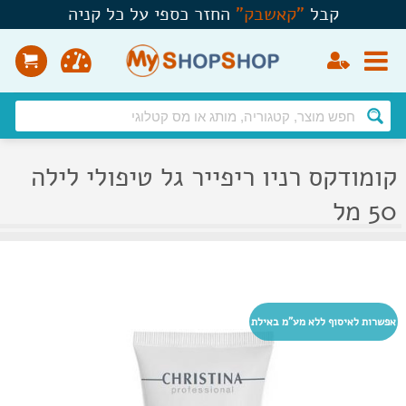
Ski
קבל
"
קאשבק
"
החזר כספי על כל קניה
t
conten
קומודקס רניו ריפייר גל טיפולי לילה
50 מל
אפשרות לאיסוף ללא מע"מ באילת