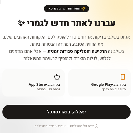
האתר החדש שלנו כאן
עברנו לאתר חדש לגמרי ✨
אנחנו בשלבי בדיקות אחרונים כדי להעניק לכם, הלקוחות האהובים שלנו,
את החוויה הטובה, המהירה והבטוחה ביותר.
בשלב זה
הרכישה והסליקה סגורות זמנית
— אבל אתם מוזמנים
לגלוש, לגלות מוצרים ולהוסיף לרשימת המשאלות.
בקרוב ב-Google Play
בקרוב ב-App Store
האפליקציה בדרך
גרסת iOS בהכנה
יאללה, בואו נסתכל
תודה על הסבלנות — אנחנו עובדים בשבילכם