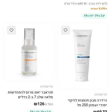
72
₪
ללא מע״מ
|
₪
84.96
כולל מע״מ
+
8,496
נקודות
2 ב-3% • 3+ ב-5%
כריסטינה
בחרי גודל
פוראבר יאנג סרום להתחדשות
כריסטינה
מלאה שלב 7 ב-2 גדלים
הוסיפי לסל
הידרה סבון חומצות לניקוי
₪
126
החל מ-
יסודי ועמוק 250 מל
₪69.33
2 ב-3% • 3+ ב-5%