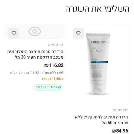
השלימי את השגרה
כריסטינה
הוסיפי לסל
הידרה סרום חומצה היאלורונית
מעכב הזדקנות העור 30 מל
₪116.82
99
₪
ללא מע״מ
|
₪
116.82
כולל מע״מ
+
11,682
נקודות
2 ב-3% • 3+ ב-5%
כריסטינה
הוסיפי לסל
הידרה תחליב לחות קליל ללא
שומניות 60 מל
₪84.96