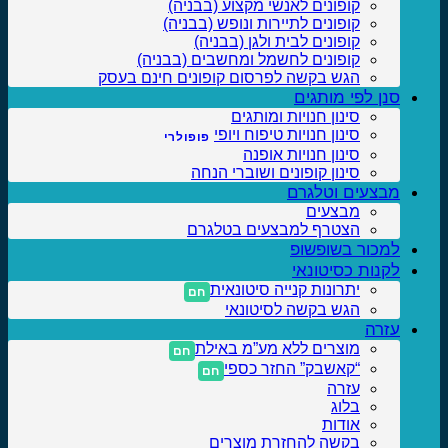
קופונים לאנשי מקצוע (בבניה)
קופונים לתיירות ונופש (בבניה)
קופונים לבית ולגן (בבניה)
קופונים לחשמל ומחשבים (בבניה)
הגש בקשה לפרסום קופונים חינם בעסק
סנן לפי מותגים
סינון חנויות ומותגים
סינון חנויות טיפוח ויופי
סינון חנויות אופנה
סינון קופונים ושוברי הנחה
מבצעים וטלגרם
מבצעים
הצטרף למבצעים בטלגרם
למכור בשופשופ
לקנות כסיטונאי
יתרונות קנייה סיטונאית
הגש בקשה לסיטונאי
עזרה
מוצרים ללא מע”מ באילת
“קאשבק” החזר כספי
עזרה
בלוג
אודות
בקשה להחזרת מוצרים