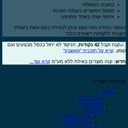
כתובת המשלוח
משקל המוצרים בעגלת הקניות
איסוף עצמי באחד מסניפנו
מור המידע הזה מוצג וניתן לבחירה בזמן אמת בעגלת
ניות ללקוחות רשומים בלבד.
קנה וקבל
42
נקודות
,
הניקוד לא יחול בכפל מבצעים ועם
פון.
קרא על תוכנית "קאשבק"
דש
: קנה מוצרים באילת ללא מע"מ
קרא עוד...
גוריות מוצרים
אופנה
אופנת בנות
אופנת נשים
תכשיטים
אביזרי תכשיטים
צמידים קרסול