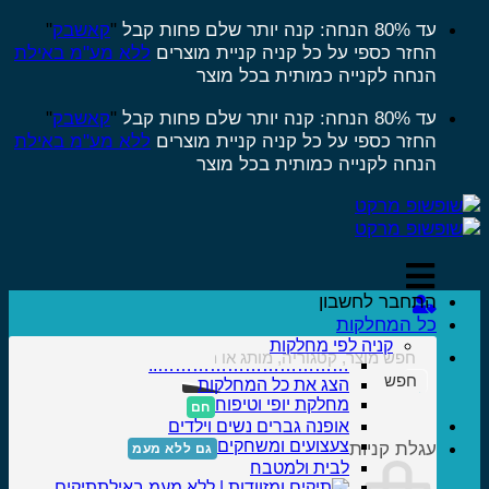
Sk
עד 80% הנחה: קנה יותר שלם פחות
קבל
"
קאשבק
"
החזר כספי על כל קניה
קניית מוצרים
ללא מע"מ באילת
conte
הנחה לקנייה כמותית בכל מוצר
עד 80% הנחה: קנה יותר שלם פחות
קבל
"
קאשבק
"
החזר כספי על כל קניה
קניית מוצרים
ללא מע"מ באילת
הנחה לקנייה כמותית בכל מוצר
התחבר לחשבון
כל המחלקות
קניה לפי מחלקות
……………………………..
חפש
הצג את כל המחלקות
מחלקת יופי וטיפוח
אופנה גברים נשים וילדים
צעצועים ומשחקים
עגלת קניות
לבית ולמטבח
תיקים