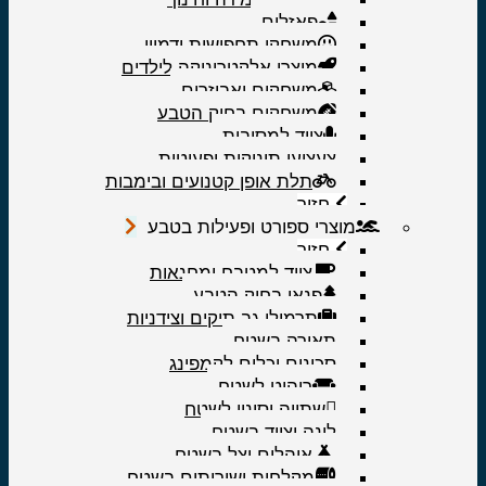
פאזלים
משחקי תחפושות ודמיון
מוצרי אלקטרוניקה לילדים
משחקים ואביזרים
משחקים בחיק הטבע
ציוד למסיבות
צעצועי תינוקות ופעוטות
תלת אופן קטנועים ובימבות
חזור
מוצרי ספורט ופעילות בטבע
חזור
ציוד למטבח ומחנאות
פנאי בחיק הטבע
תרמילי גב תיקים וצידניות
תאורה בשטח
סכינים וכלים לקמפינג
ריהוט לשטח
שתייה וסינון לשטח
לינה וציוד בשטח
אוהלים וצל בשטח
מקלחות ושירותים בשטח