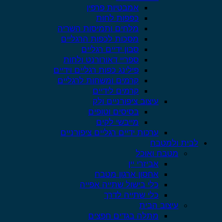
אמבטיות פרפין
כפפות לחות
מלחים ותמיסות השריה
מסכות לכפות הרגליים
סבון ידיים רגליים
ספריי דאורורנט ולחות
פילינג כפות רגליים וידיים
קרמים ומשחות לרגליים
קרמים לידיים
עיצוב ציפורניים ולק
בסיסים וטופים
מייבשי לקים
ערכות ידיים רגליים ציפורניים
לבית ולמטבח
מטבח ואוכל
אביזרי יין
אחסון ארגון מטבח
כלי בישול שתייה אפייה
כלי שתייה לדרך
עיצוב הבית
מתלה בגדים חפצים