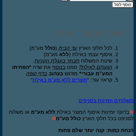
של
וסף לסל
סרום
עיניים
למניעת
קמטי
משלוח עם/בלי מע”מ:
הבעה
סי.אל.סי
לכל חלקי הארץ
עד הבית
(
כולל
מע”מ)
15
איסוף עצמי באילת (
ללא
מע”מ)
מל
שיטת המשלוח
תבחר בעגלת הקניות
.
הגעתם לאילת?
סמנו
בנוסף
את שדה
*הפחיתו
המע”מ עבורי*
מודגש
בצהוב
בדף קופה
קרא/י עוד: “
מוצרים ללא מע”מ באילת
“
לוחים וזמינות בסניפים
בדוק/י זמינות איסוף המוצר באילת
ללא מע"מ
או משלוח
ניפנו בכל חלקי הארץ
כולל מע"מ
❁
חת כמות: קנה יותר שלם פחות