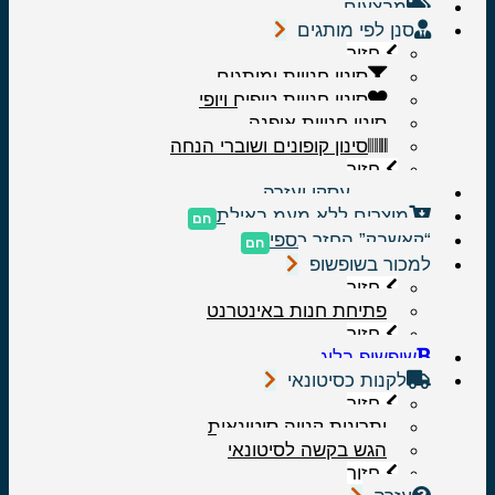
מבצעים
סנן לפי מותגים
חזור
סינון חנויות ומותגים
סינון חנויות טיפוח ויופי
סינון חנויות אופנה
סינון קופונים ושוברי הנחה
חזור
………….עסקי ועזרה…………..
מוצרים ללא מעמ באילת
“קאשבק” החזר כספי
למכור בשופשופ
חזור
פתיחת חנות באינטרנט
חזור
שופשופ בלוג
לקנות כסיטונאי
חזור
יתרונות קנייה סיטונאית
הגש בקשה לסיטונאי
חזור