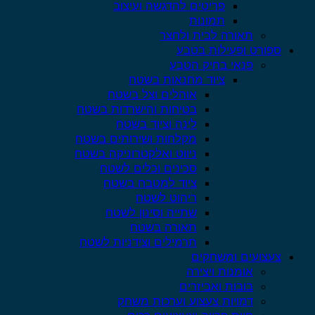
פריטים להדגשה ועיצוב
תמונות
תאורה לבית ולחצר
ספורט ופעילות בטבע
פנאי בחיק הטבע
ציוד מחנאות בשטח
אוהלים וצל בשטח
בטיחות והישרדות בשטח
לינה וציוד בשטח
מקלחות ושירותים בשטח
ניווט ואלקטרוניקה בשטח
סכינים וכלים לשטח
ציוד למטבח בשטח
ריהוט לשטח
שתייה וסינון לשטח
תאורה בשטח
תרמילים וצידניות לשטח
צעצועים ומשחקים
אומנות ויצירה
בובות ואביזרים
דמויות צעצוע וערכות משחק