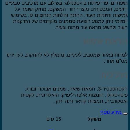
פתיים. פרי פיתוח ביו-טכנולוגי בשילוב עם מרכיבים טבעיים
ועים, המבטיחים מוצר ייחודי המשקם, מחזק ושומר על
ישות וחיוניות העור, ההזנה והלחות הנחוצים לו. בשימוש
מיומי ניתן למנוע הופעת סממנים מוקדמים של הזדקנות
ור ולהשיג מראה עור מתוח וצעיר.
וראות שימוש
רוח באזור שמסביב לעיניים, מומלץ לא להתקרב לעין יותר
”מ אחד.
רכיבים
הקסהפפטיד-3, חמאת שיאה, שמנים אבוקדו ובורג,
טו-סקולן, חומצות אלפה ליפויק, היאלורונית, לקטית
סקורבית, תמציות קוויאר ותה ירוק.
מידע נוסף
משקל
15 גרם