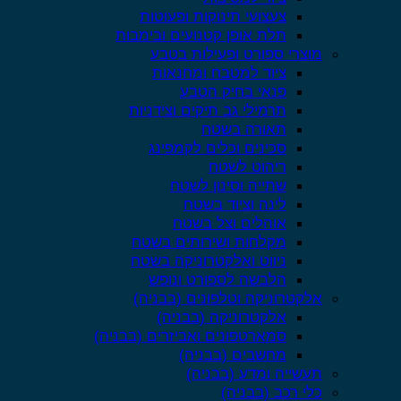
צעצועי תינוקות ופעוטות
תלת אופן קטנועים ובימבות
מוצרי ספורט ופעילות בטבע
ציוד למטבח ומחנאות
פנאי בחיק הטבע
תרמילי גב תיקים וצידניות
תאורה בשטח
סכינים וכלים לקמפינג
ריהוט לשטח
שתייה וסינון לשטח
לינה וציוד בשטח
אוהלים וצל בשטח
מקלחות ושירותים בשטח
ניווט ואלקטרוניקה בשטח
הלבשה לספורט ונופש
אלקטרוניקה וטלפונים (בבניה)
אלקטרוניקה (בבניה)
סמארטפונים ואביזרים (בבניה)
מחשבים (בבניה)
תעשייה ומדע (בבניה)
כלי רכב (בבניה)