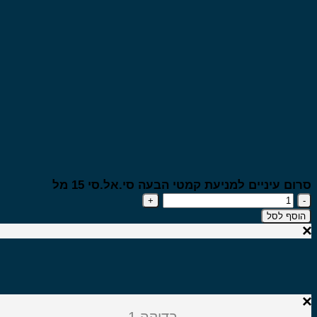
ום עיניים למניעת קמטי הבעה סי.אל.סי 15 מל
כמות
של
וסף לסל
סרום
עיניים
למניעת
קמטי
הבעה
סי.אל.סי
בדיקה 1