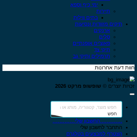
ימי כיף וספא
תיירות
בתים ווילות
תיקים מזוודות ונסיעות
ארנקים
סלים
פאוצ'ים אופנתיים
תיקי צד
תרמילים ותיקי גב
ות דעת אחרונות
ויות יוצרים ©
שופשופ מרקט 2026
חפש
………….החשבון שלי………….
התחבר לחשבון שלי
הצטרף למבצעים בטלגרם