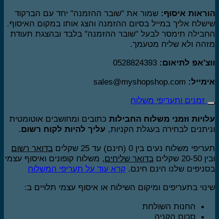
ראות איסוף:
שמור את "שובר ההזמנה" יחד עם הברקוד
שלח אליך במייל בסיום ההזמנה והצג אותו במקום האיסוף.
בילה תימסר לבעל "שובר ההזמנה" בלבד ובהצגת תעודת
הה ולא שליח מטעמך.
צ'אפ לתיאום:
0528824393
מייל:
sales@myshopshop.com
זמנים ותעריפי משלוח
ויות וזמני משלוח החבילות
כתובים ומחושבים אוטומטית
יתנים לבחירה בעגלת הקניות,
עליך להיות לקוח רשום
.
יפי משלוח נעים בין 0 (חינם) עד 25 שקלים
בדואר רשום
20 שקלים
בדואר שליחים
, משלוח קופונים ואיסוף עצמי
ניפים שלנו הינם חינם.
קרא עוד על תעריפי המשלוח
נוי בתעריפים ומיקום השילוח או איסוף עצמי תלויים ב:
החנות השולחת
סכום הקניה