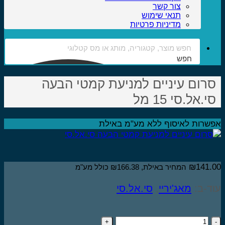
צור קשר
תנאי שימוש
מדיניות פרטיות
חפש
רום עיניים למניעת קמטי הבעה
י.אל.סי 15 מל
שרות לאיסוף ללא מע"מ באילת
₪
141.
המחיר באילת,
166.38
₪
כולל מע"מ
ד-ב:
מאג'יריי
,
סי.אל.סי
כמות