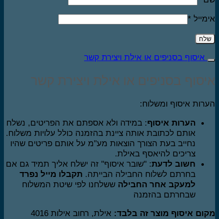
מייל
*
איסוף בסניפים או אילת ויצירת קשר
סוף בסניפים או אילת ויצירת קשר
רות איסוף ומשלוח:
הערות איסוף
: במידה ולא אספתם את הפריטים, נשלח
אותם לכתובת אותה ציינת בהזמנה כולל עלויות משלוח.
נחייב בעת הצורך הוצאות מע"מ על אותם פריטים שהיו
צריכים להיאסף באילת.
חשוב לדעת
: "שובר איסוף" זה ישלח אליך תמיד גם אם
בחרתם לשלוח החבילה הבייתה.
תקבלו מייל נפרד
למעקב אחר החבילה
ששלחנו לפי שיטת המשלוח
שבחרתם בהזמנה
ום איסוף מוצר זה בלבד:
אילת, רחוב אילות 4016