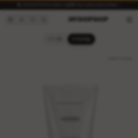
✨ משלוח חינם בהזמנה מעל ₪300 | איסוף מאילת ללא מע״מ 🏝️
.
MYSHOPSHOP
משלוח
אילת
חזרה לחנות