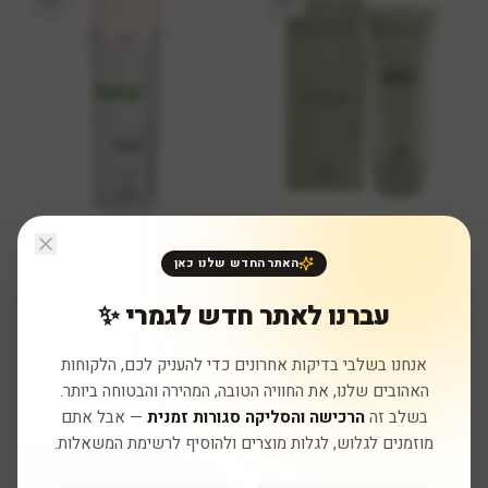
אנה לוטן
אנה לוטן
בחרי גודל
הוסיפי לסל
האתר החדש שלנו כאן
אנה לוטן ברבדוס קרם לחות
אנה לוטן תחליב דיאודורנט 100
עדיןשונים
מל
עברנו לאתר חדש לגמרי ✨
₪56.64
₪
66
החל מ-
48
₪
ללא מע״מ
|
₪
56.64
כולל מע״מ
2 ב-3% • 3+ ב-5%
אנחנו בשלבי בדיקות אחרונים כדי להעניק לכם, הלקוחות
+
5,664
נקודות
האהובים שלנו, את החוויה הטובה, המהירה והבטוחה ביותר.
2 ב-3% • 3+ ב-5%
בשלב זה
הרכישה והסליקה סגורות זמנית
— אבל אתם
מוזמנים לגלוש, לגלות מוצרים ולהוסיף לרשימת המשאלות.