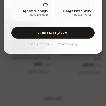
בקרוב ב-Google Play
בקרוב ב-App Store
האפליקציה בדרך
גרסת iOS בהכנה
יאללה, בואו נסתכל
תודה על הסבלנות — אנחנו עובדים בשבילכם
אנה לוטן
אנה לוטן
בחרי גודל
בחרי גודל
אנה לוטן ברבדוס קרם לחות
אנה לוטן רנובה ביו אסנס קרם
אוורירי לעור עדין ואדמומי
סרום
₪
63
₪
114
החל מ-
החל מ-
2 ב-3% • 3+ ב-5%
2 ב-3% • 3+ ב-5%
כתוב ביקורת