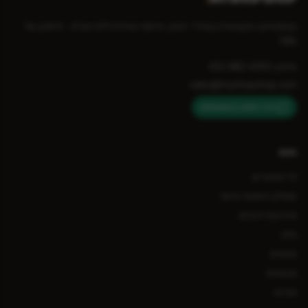
קוסמטיקה מקצועית במחירי יבואן. איסוף מאילת ללא מע״מ - חיסכון של
18%.
טלפון: 052-882-4393
sales@myshopshop.com
דברו איתנו בוואטסאפ
חנות
כל המוצרים
שאלון התאמה אישי
אינדקס רכיבים
בלוג
מותגים
מבצעים
אודות