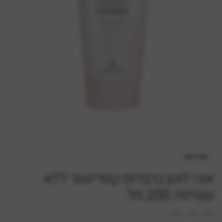
אנה לוטן
אנה לוטן ברבדוס קונדישנר ללא
שטיפה 200 מל
SKU:
bar-084