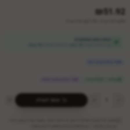
₪51.92
44
₪
ללא מע״מ
|
₪
51.92
כולל מע״מ
הנחת כמות אוטומטית
קנו 2 יחידות וקבלו
3% הנחה
• 3 יחידות ומעלה
5% הנחה
10
צופות במוצר כעת
במלאי — משלוח מהיר
13 צופים במוצר עכשיו
1
הוסף לעגלה
המוצר אינו מהווה תחליף לייעוץ או טיפול רפואי. במקרה של רגישות, גירוי
או בעיה רפואית — יש להפסיק שימוש ולפנות לרופא מטפל.