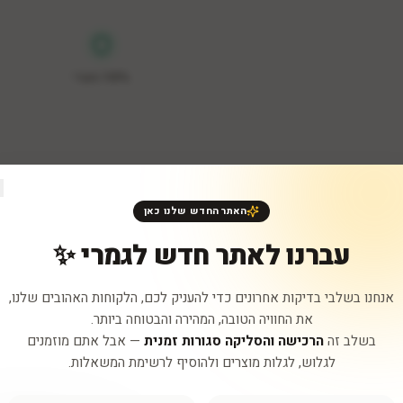
100% מקורי
האתר החדש שלנו כאן
עברנו לאתר חדש לגמרי ✨
אנחנו בשלבי בדיקות אחרונים כדי להעניק לכם, הלקוחות האהובים שלנו,
את החוויה הטובה, המהירה והבטוחה ביותר.
בשלב זה
הרכישה והסליקה סגורות זמנית
— אבל אתם מוזמנים
לגלוש, לגלות מוצרים ולהוסיף לרשימת המשאלות.