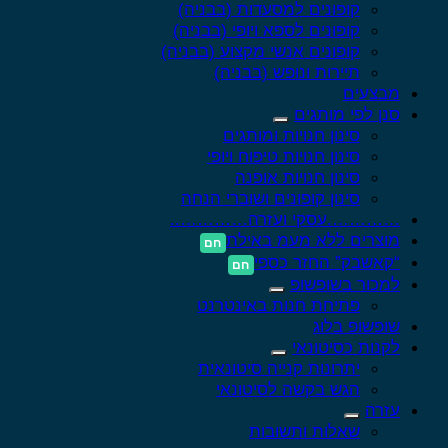
קופונים למסעדות (בבניה)
קופונים לספא ויופי (בבניה)
קופונים אנשי מקצוע (בבניה)
תיירות ונופש (בבניה)
מבצעים
סנן לפי מותגים
סינון חנויות ומותגים
סינון חנויות טיפוח ויופי
סינון חנויות אופנה
סינון קופונים ושוברי הנחה
………….עסקי ועזרה…………..
מוצרים ללא מעמ באילת
“קאשבק” החזר כספי
למכור בשופשופ
פתיחת חנות באינטרנט
שופשופ בלוג
לקנות כסיטונאי
יתרונות קנייה סיטונאית
הגש בקשה לסיטונאי
עזרה
שאלות ותשובות