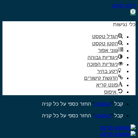
לוג לתוכן
ח
גל
י נגישות
ישות
הגדל טקסט
הקטן טקסט
גווני אפור
ניגודיות גבוהה
ניגודיות הפוכה
רקע בהיר
הדגשת קישורים
פונט קריא
איפוס
Sk
קבל
"
קאשבק
"
החזר כספי על כל קניה
קבל
"
קאשבק
"
החזר כספי על כל קניה
conte