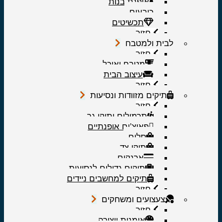
אופנת בנות
כובעים
תכשיטים
חזור
לבית ולמטבח
חזור
מטבח ואוכל
עיצוב הבית
חזור
תיקים מזוודות ונסיעות
חזור
תרמילים ותיקי גב
פאוצ’ים אופנתיים
סלים
תיקי צד
ארנקים
תיקים גדולים לנסיעות
תיקים למחשבים ניידים
חזור
צעצועים ומשחקים
חזור
אומנות ויצירה