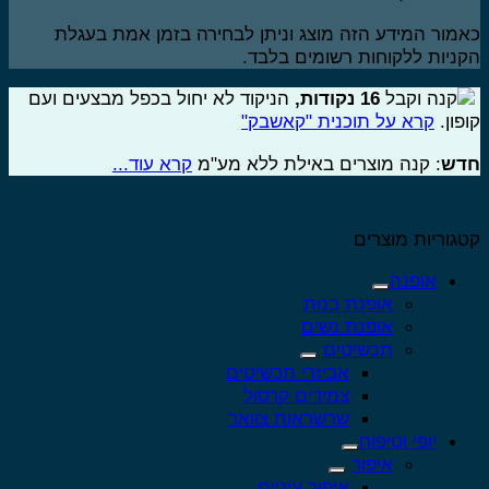
מור המידע הזה מוצג וניתן לבחירה בזמן אמת בעגלת
ניות ללקוחות רשומים בלבד.
קנה וקבל
16
נקודות
,
הניקוד לא יחול בכפל מבצעים ועם
פון.
קרא על תוכנית "קאשבק"
דש
: קנה מוצרים באילת ללא מע"מ
קרא עוד...
גוריות מוצרים
אופנה
אופנת בנות
אופנת נשים
תכשיטים
אביזרי תכשיטים
צמידים קרסול
שרשראות צוואר
יופי וטיפוח
איפור
איפור עיניים