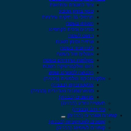
ציוד למטבח ומחנאות
פנאי בחיק הטבע
תרמילי גב תיקים וצידניות
תאורה בשטח
סכינים וכלים לקמפינג
ריהוט לשטח
שתייה וסינון לשטח
לינה וציוד בשטח
אוהלים וצל בשטח
מקלחות ושירותים בשטח
ניווט ואלקטרוניקה בשטח
הלבשה לספורט ונופש
אלקטרוניקה וטלפונים (בבניה)
אלקטרוניקה (בבניה)
סמארטפונים ואביזרים (בבניה)
מחשבים (בבניה)
תעשייה ומדע (בבניה)
כלי רכב (בבניה)
קופונים ושוברים (בבניה)
קופונים לאטרקציות (בבניה)
קופונים לשופינג (בבניה)