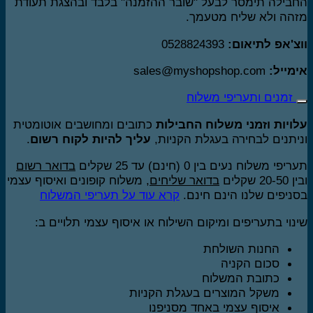
בילה תימסר לבעל "שובר ההזמנה" בלבד ובהצגת תעודת
הה ולא שליח מטעמך.
צ'אפ לתיאום:
0528824393
מייל:
sales@myshopshop.com
זמנים ותעריפי משלוח
ויות וזמני משלוח החבילות
כתובים ומחושבים אוטומטית
יתנים לבחירה בעגלת הקניות,
עליך להיות לקוח רשום
.
יפי משלוח נעים בין 0 (חינם) עד 25 שקלים
בדואר רשום
20 שקלים
בדואר שליחים
, משלוח קופונים ואיסוף עצמי
ניפים שלנו הינם חינם.
קרא עוד על תעריפי המשלוח
נוי בתעריפים ומיקום השילוח או איסוף עצמי תלויים ב:
החנות השולחת
סכום הקניה
כתובת המשלוח
משקל המוצרים בעגלת הקניות
איסוף עצמי באחד מסניפנו