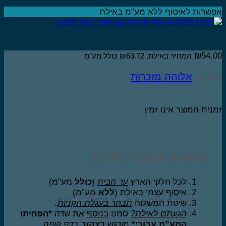
שרות לאיסוף ללא מע"מ באילת
₪
54.
המחיר באילת,
63.72
₪
כולל מע"מ
ד-ב:
אלוהה מזכרות
נית המוצר אינו זמין
משלוח עם/בלי מע”מ:
לכל חלקי הארץ
עד הבית
(
כולל
מע”מ)
איסוף עצמי באילת (
ללא
מע”מ)
שיטת המשלוח
תבחר בעגלת הקניות
.
הגעתם לאילת?
סמנו
בנוסף
את שדה
*הפחיתו
המע”מ עבורי*
מודגש
בצהוב
בדף קופה