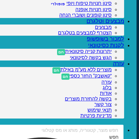
סינון חנויות טיפוח ויופי
סינון חנויות אופנה
סינון קופונים ושוברי הנחה
מבצעים וטלגרם
מבצעים
הצטרף למבצעים בטלגרם
למכור בשופשופ
לקנות כסיטונאי
יתרונות קנייה סיטונאית
הגש בקשה לסיטונאי
עזרה
מוצרים ללא מע”מ באילת
“קאשבק” החזר כספי
עזרה
בלוג
אודות
בקשה להחזרת מוצרים
צור קשר
תנאי שימוש
מדיניות פרטיות
חפש