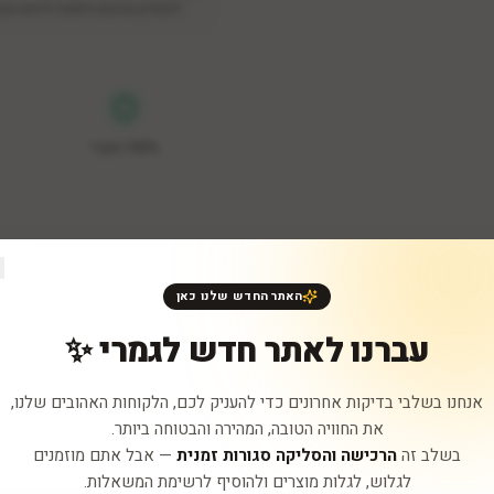
להפסיק שימוש ולפנות לרופא מט
100% מקורי
האתר החדש שלנו כאן
עברנו לאתר חדש לגמרי ✨
אנחנו בשלבי בדיקות אחרונים כדי להעניק לכם, הלקוחות האהובים שלנו,
את החוויה הטובה, המהירה והבטוחה ביותר.
בשלב זה
הרכישה והסליקה סגורות זמנית
— אבל אתם מוזמנים
לגלוש, לגלות מוצרים ולהוסיף לרשימת המשאלות.