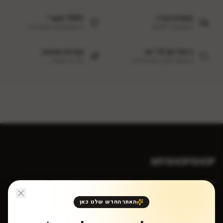
משלוח מהיר
100% מקורי
חינם מעל ₪299
מיבואנים מורשים בלבד
ביטול תוך 14 יום
נקודות נאמנות
בהתאם לחוק הגנת הצרכן
על כל הזמנה
.
MYSHOPSHOP
קוסמטיקה מקצועית במחירי יבואן. איסוף מאילת ללא מע״מ - חיסכון של
18%.
האתר החדש שלנו כאן
טלפון: 052-882-4393