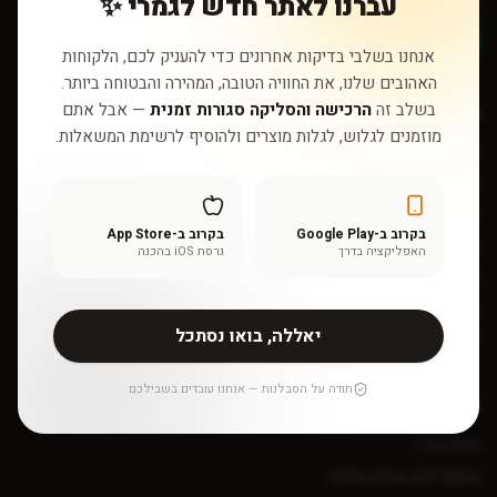
עברנו לאתר חדש לגמרי ✨
sales@myshopshop.com
דברו איתנו בוואטסאפ
אנחנו בשלבי בדיקות אחרונים כדי להעניק לכם, הלקוחות
האהובים שלנו, את החוויה הטובה, המהירה והבטוחה ביותר.
בשלב זה
הרכישה והסליקה סגורות זמנית
— אבל אתם
חנות
מוזמנים לגלוש, לגלות מוצרים ולהוסיף לרשימת המשאלות.
כל המוצרים
שאלון התאמה אישי
אינדקס רכיבים
בקרוב ב-Google Play
בקרוב ב-App Store
בלוג
האפליקציה בדרך
גרסת iOS בהכנה
מותגים
מבצעים
יאללה, בואו נסתכל
אודות
תודה על הסבלנות — אנחנו עובדים בשבילכם
שירות לקוחות
מרכז עזרה
איסוף ללא מע״מ באילת