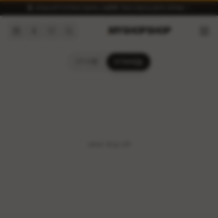
✨ משלוח חינם בהזמנה מעל ₪300 | איסוף מאילת ללא מע״מ 🏝️
.
MYSHOPSHOP
משלוח
אילת
לא נבחר מותג