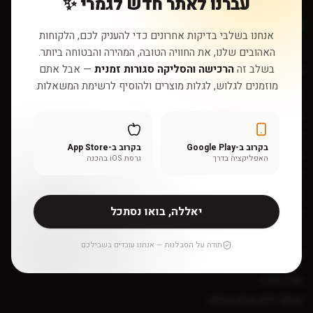
עברנו לאתר חדש לגמרי ✨
sales@myshopshop.com
דברו איתנו בוואטסאפ
אנחנו בשלבי בדיקות אחרונים כדי להעניק לכם, הלקוחות
האהובים שלנו, את החוויה הטובה, המהירה והבטוחה ביותר.
בשלב זה
הרכישה והסליקה סגורות זמנית
— אבל אתם
חנות
מוזמנים לגלוש, לגלות מוצרים ולהוסיף לרשימת המשאלות.
כל המוצרים
שאלון התאמה אישי
אינדקס רכיבים
בקרוב ב-Google Play
בקרוב ב-App Store
בלוג
האפליקציה בדרך
גרסת iOS בהכנה
מותגים
מבצעים
יאללה, בואו נסתכל
אודות
תודה על הסבלנות — אנחנו עובדים בשבילכם
שירות לקוחות
מרכז עזרה
איסוף ללא מע״מ באילת