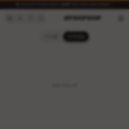
✨ משלוח חינם בהזמנה מעל ₪300 | איסוף מאילת ללא מע״מ 🏝️
.
MYSHOPSHOP
משלוח
אילת
לא נבחר מותג