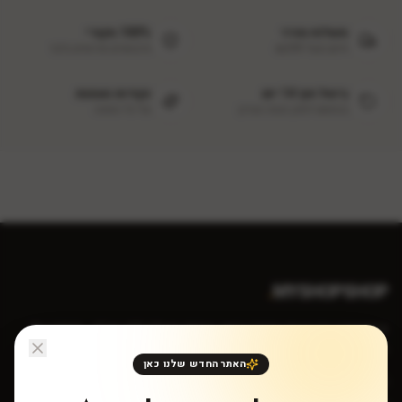
משלוח מהיר
100% מקורי
חינם מעל ₪299
מיבואנים מורשים בלבד
ביטול תוך 14 יום
נקודות נאמנות
בהתאם לחוק הגנת הצרכן
על כל הזמנה
.
MYSHOPSHOP
קוסמטיקה מקצועית במחירי יבואן. איסוף מאילת ללא מע״מ - חיסכון של
18%.
האתר החדש שלנו כאן
טלפון: 052-882-4393