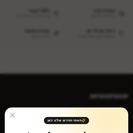
משלוח מהיר
100% מקורי
חינם מעל ₪299
מיבואנים מורשים בלבד
ביטול תוך 14 יום
נקודות נאמנות
בהתאם לחוק הגנת הצרכן
על כל הזמנה
.
MYSHOPSHOP
קוסמטיקה מקצועית במחירי יבואן. איסוף מאילת ללא מע״מ - חיסכון של
18%.
האתר החדש שלנו כאן
טלפון: 052-882-4393