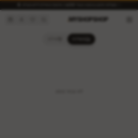
✨ משלוח חינם בהזמנה מעל ₪300 | איסוף מאילת ללא מע״מ 🏝️
.
MYSHOPSHOP
משלוח
אילת
לא נבחר מותג