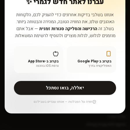
עברנו לאתר חדש לגמרי ✨
sales@myshopshop.com
דברו איתנו בוואטסאפ
אנחנו בשלבי בדיקות אחרונים כדי להעניק לכם, הלקוחות
האהובים שלנו, את החוויה הטובה, המהירה והבטוחה ביותר.
בשלב זה
הרכישה והסליקה סגורות זמנית
— אבל אתם
חנות
מוזמנים לגלוש, לגלות מוצרים ולהוסיף לרשימת המשאלות.
כל המוצרים
שאלון התאמה אישי
אינדקס רכיבים
בקרוב ב-Google Play
בקרוב ב-App Store
בלוג
האפליקציה בדרך
גרסת iOS בהכנה
מותגים
מבצעים
יאללה, בואו נסתכל
אודות
תודה על הסבלנות — אנחנו עובדים בשבילכם
שירות לקוחות
מרכז עזרה
איסוף ללא מע״מ באילת